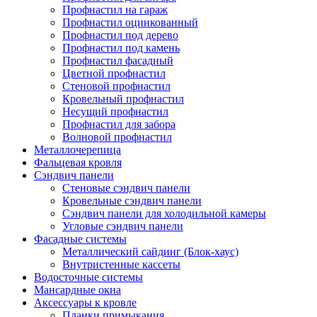
Профнастил на гараж
Профнастил оцинкованный
Профнастил под дерево
Профнастил под камень
Профнастил фасадный
Цветной профнастил
Стеновой профнастил
Кровельный профнастил
Несущий профнастил
Профнастил для забора
Волновой профнастил
Металлочерепица
Фальцевая кровля
Сэндвич панели
Стеновые сэндвич панели
Кровельные сэндвич панели
Сэндвич панели для холодильной камеры
Угловые сэндвич панели
Фасадные системы
Металлический сайдинг (Блок-хаус)
Внутристенные кассеты
Водосточные системы
Мансардные окна
Аксессуары к кровле
Планки примыкания