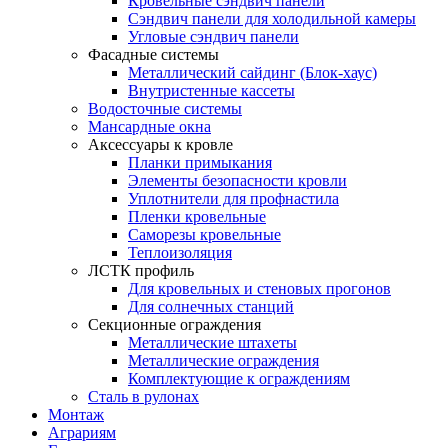
Кровельные сэндвич панели
Сэндвич панели для холодильной камеры
Угловые сэндвич панели
Фасадные системы
Металлический сайдинг (Блок-хаус)
Внутристенные кассеты
Водосточные системы
Мансардные окна
Аксессуары к кровле
Планки примыкания
Элементы безопасности кровли
Уплотнители для профнастила
Пленки кровельные
Саморезы кровельные
Теплоизоляция
ЛСТК профиль
Для кровельных и стеновых прогонов
Для солнечных станций
Секционные ограждения
Металлические штахеты
Металлические ограждения
Комплектующие к ограждениям
Сталь в рулонах
Монтаж
Аграриям