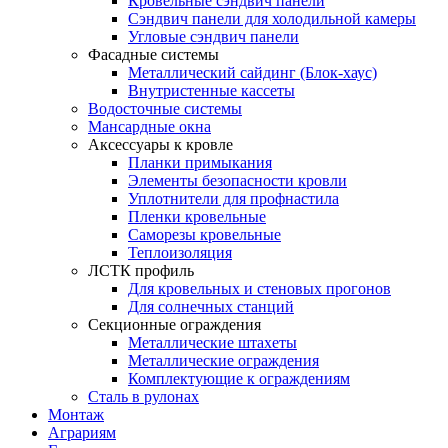
Кровельные сэндвич панели
Сэндвич панели для холодильной камеры
Угловые сэндвич панели
Фасадные системы
Металлический сайдинг (Блок-хаус)
Внутристенные кассеты
Водосточные системы
Мансардные окна
Аксессуары к кровле
Планки примыкания
Элементы безопасности кровли
Уплотнители для профнастила
Пленки кровельные
Саморезы кровельные
Теплоизоляция
ЛСТК профиль
Для кровельных и стеновых прогонов
Для солнечных станций
Секционные ограждения
Металлические штахеты
Металлические ограждения
Комплектующие к ограждениям
Сталь в рулонах
Монтаж
Аграриям