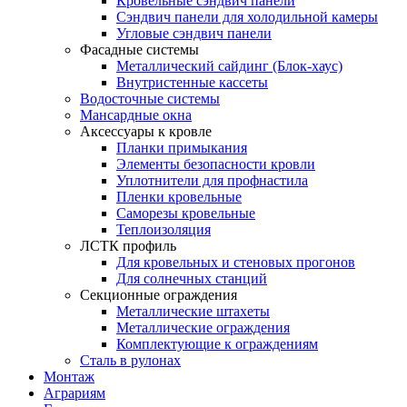
Кровельные сэндвич панели
Сэндвич панели для холодильной камеры
Угловые сэндвич панели
Фасадные системы
Металлический сайдинг (Блок-хаус)
Внутристенные кассеты
Водосточные системы
Мансардные окна
Аксессуары к кровле
Планки примыкания
Элементы безопасности кровли
Уплотнители для профнастила
Пленки кровельные
Саморезы кровельные
Теплоизоляция
ЛСТК профиль
Для кровельных и стеновых прогонов
Для солнечных станций
Секционные ограждения
Металлические штахеты
Металлические ограждения
Комплектующие к ограждениям
Сталь в рулонах
Монтаж
Аграриям