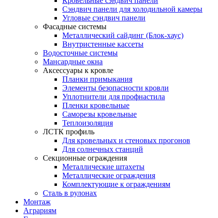
Кровельные сэндвич панели
Сэндвич панели для холодильной камеры
Угловые сэндвич панели
Фасадные системы
Металлический сайдинг (Блок-хаус)
Внутристенные кассеты
Водосточные системы
Мансардные окна
Аксессуары к кровле
Планки примыкания
Элементы безопасности кровли
Уплотнители для профнастила
Пленки кровельные
Саморезы кровельные
Теплоизоляция
ЛСТК профиль
Для кровельных и стеновых прогонов
Для солнечных станций
Секционные ограждения
Металлические штахеты
Металлические ограждения
Комплектующие к ограждениям
Сталь в рулонах
Монтаж
Аграриям