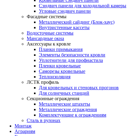
Кровельные сэндвич панели
Сэндвич панели для холодильной камеры
Угловые сэндвич панели
Фасадные системы
Металлический сайдинг (Блок-хаус)
Внутристенные кассеты
Водосточные системы
Мансардные окна
Аксессуары к кровле
Планки примыкания
Элементы безопасности кровли
Уплотнители для профнастила
Пленки кровельные
Саморезы кровельные
Теплоизоляция
ЛСТК профиль
Для кровельных и стеновых прогонов
Для солнечных станций
Секционные ограждения
Металлические штахеты
Металлические ограждения
Комплектующие к ограждениям
Сталь в рулонах
Монтаж
Аграриям