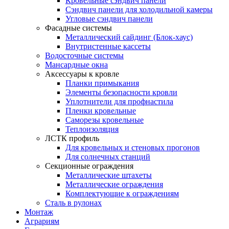
Кровельные сэндвич панели
Сэндвич панели для холодильной камеры
Угловые сэндвич панели
Фасадные системы
Металлический сайдинг (Блок-хаус)
Внутристенные кассеты
Водосточные системы
Мансардные окна
Аксессуары к кровле
Планки примыкания
Элементы безопасности кровли
Уплотнители для профнастила
Пленки кровельные
Саморезы кровельные
Теплоизоляция
ЛСТК профиль
Для кровельных и стеновых прогонов
Для солнечных станций
Секционные ограждения
Металлические штахеты
Металлические ограждения
Комплектующие к ограждениям
Сталь в рулонах
Монтаж
Аграриям