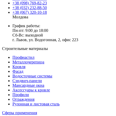
+38 (098) 769-82-23
+38 (032) 232-88-50
+38 (067) 320-10-18
Молдова
График работы:
Пн-пт: 9:00 до 18:00
Сб-Вс: выходной
г. Львов, ул. Водогонная, 2, офис 223
Строительные материалы
Профнастил
Металлочерепица
Кровля
Фасад
Водосточные системы
Сэндвич-панели
Мансардные окна
Аксессуары к кровле
Профили
Ограждения
Рулонная и листовая сталь
Сферы применения