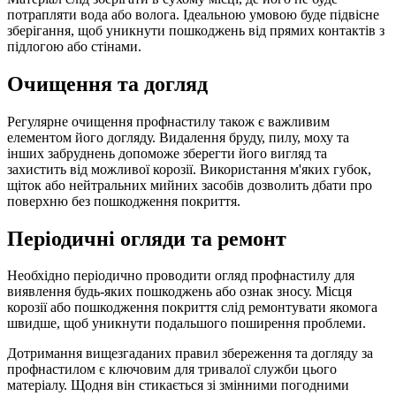
потрапляти вода або волога. Ідеальною умовою буде підвісне
зберігання, щоб уникнути пошкоджень від прямих контактів з
підлогою або стінами.
Очищення та догляд
Регулярне очищення профнастилу також є важливим
елементом його догляду. Видалення бруду, пилу, моху та
інших забруднень допоможе зберегти його вигляд та
захистить від можливої корозії. Використання м'яких губок,
щіток або нейтральних мийних засобів дозволить дбати про
поверхню без пошкодження покриття.
Періодичні огляди та ремонт
Необхідно періодично проводити огляд профнастилу для
виявлення будь-яких пошкоджень або ознак зносу. Місця
корозії або пошкодження покриття слід ремонтувати якомога
швидше, щоб уникнути подальшого поширення проблеми.
Дотримання вищезгаданих правил збереження та догляду за
профнастилом є ключовим для тривалої служби цього
матеріалу. Щодня він стикається зі змінними погодними