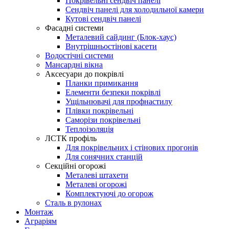
Покрівельні сендвіч панелі
Сендвіч панелі для холодильної камери
Кутові сендвіч панелі
Фасадні системи
Металевий сайдинг (Блок-хаус)
Внутрішньостінові касети
Водостічні системи
Мансардні вікна
Аксесуари до покрівлі
Планки примикання
Елементи безпеки покрівлі
Ущільнювачі для профнастилу
Плівки покрівельні
Саморізи покрівельні
Теплоізоляція
ЛСТК профіль
Для покрівельних і стінових прогонів
Для сонячних станцій
Секційні огорожі
Металеві штахети
Металеві огорожі
Комплектуючі до огорож
Сталь в рулонах
Монтаж
Аграріям