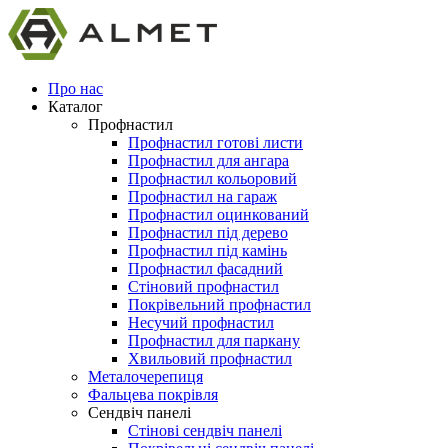
Про нас
Каталог
Профнастил
Профнастил готові листи
Профнастил для ангара
Профнастил кольоровий
Профнастил на гараж
Профнастил оцинкований
Профнастил під дерево
Профнастил під камінь
Профнастил фасадний
Стіновий профнастил
Покрівельний профнастил
Несучий профнастил
Профнастил для паркану
Хвильовий профнастил
Металочерепиця
Фальцева покрівля
Сендвіч панелі
Стінові сендвіч панелі