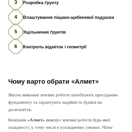
3
Розробка ґрунту
4
Влаштування піщано-щебеневої подушки
5
Ущільнення ґрунтів
6
Контроль відміток і геометрії
Чому варто обрати «Алмет»
Якісно виконані земляні роботи запобігають просіданню
фундаменту та гарантують надійність будівлі на
десятиліття.
Компанія
«Алмет»
виконує земляні роботи будь-якої
складності, у тому числі в ускладнених умовах. Чітке