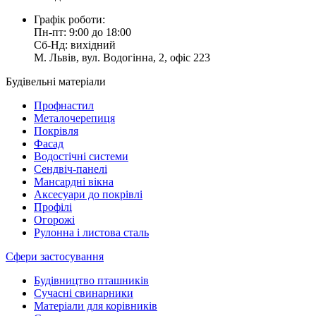
Графік роботи:
Пн-пт: 9:00 до 18:00
Сб-Нд: вихідний
М. Львів, вул. Водогінна, 2, офіс 223
Будівельні матеріали
Профнастил
Металочерепиця
Покрівля
Фасад
Водостічні системи
Сендвіч-панелі
Мансардні вікна
Аксесуари до покрівлі
Профілі
Огорожі
Рулонна і листова сталь
Сфери застосування
Будівництво пташників
Сучасні свинарники
Матеріали для корівників