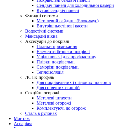
Покрівельні сендвіч панелі
Сендвіч панелі для холодильної камери
Кутові сендвіч панелі
Фасадні системи
Металевий сайдинг (Блок-хаус)
Внутрішньостінові касети
Водостічні системи
Мансардні вікна
Аксесуари до покрівлі
Планки примикання
Елементи безпеки покрівлі
Ущільнювачі для профнастилу
Плівки покрівельні
Саморізи покрівельні
Теплоізоляція
ЛСТК профіль
Для покрівельних і стінових прогонів
Для сонячних станцій
Секційні огорожі
Металеві штахети
Металеві огорожі
Комплектуючі до огорож
Сталь в рулонах
Монтаж
Аграріям