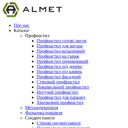
Про нас
Каталог
Профнастил
Профнастил готові листи
Профнастил для ангара
Профнастил кольоровий
Профнастил на гараж
Профнастил оцинкований
Профнастил під дерево
Профнастил під камінь
Профнастил фасадний
Стіновий профнастил
Покрівельний профнастил
Несучий профнастил
Профнастил для паркану
Хвильовий профнастил
Металочерепиця
Фальцева покрівля
Сендвіч панелі
Стінові сендвіч панелі