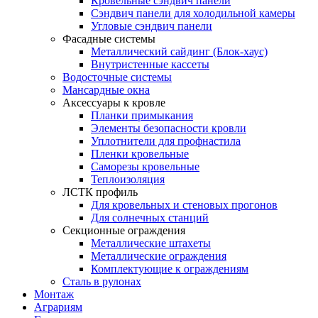
Кровельные сэндвич панели
Сэндвич панели для холодильной камеры
Угловые сэндвич панели
Фасадные системы
Металлический сайдинг (Блок-хаус)
Внутристенные кассеты
Водосточные системы
Мансардные окна
Аксессуары к кровле
Планки примыкания
Элементы безопасности кровли
Уплотнители для профнастила
Пленки кровельные
Саморезы кровельные
Теплоизоляция
ЛСТК профиль
Для кровельных и стеновых прогонов
Для солнечных станций
Секционные ограждения
Металлические штахеты
Металлические ограждения
Комплектующие к ограждениям
Сталь в рулонах
Монтаж
Аграриям