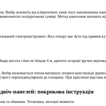
м. Вибір залежить від кліматичних умов типу наповнювача панелі,
окомпонентні поліуретанові суміші. Метод нанесення залежить ві
ізований електроінструмент. Вісь отвору має бути під прямим к
кщо висота стіни не більше 6 м, кріпити огорожі зручно вертик
 Вибір визначається типом матеріалу опорної конструкції дерево
и строго перпендикулярним до площини. При кріпленні відстань
двіч-панелей: покрокова інструкція
ча та обшивки. Установка, загальні моменти: