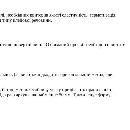
 необхідних критеріїв якості еластичність, герметизація,
д типу клейової речовини.
утом до поверхні листа. Отриманий просвіт необхідно очистити
ально. Для висоток підходить горизонтальний метод, але
, бетон, метал. Особливу увагу приділяють правильності
 від краю аркуша щонайменше 50 мм. Також існує формула