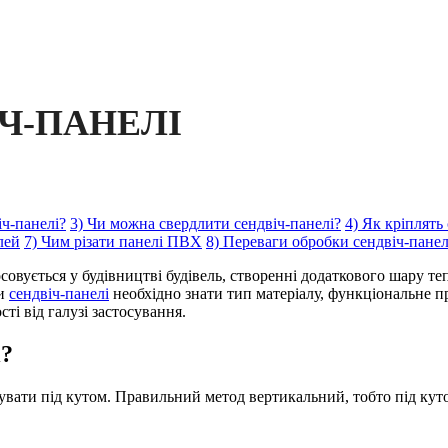
ІЧ-ПАНЕЛІ
іч-панелі?
3) Чи можна свердлити сендвіч-панелі?
4) Як кріплять
лей
7) Чим різати панелі ПВХ
8) Переваги обробки сендвіч-пан
овується у будівництві будівель, створенні додаткового шару теп
ти
сендвіч-панелі
необхідно знати тип матеріалу, функціональне п
сті від галузі застосування.
і?
увати під кутом. Правильний метод вертикальний, тобто під кут