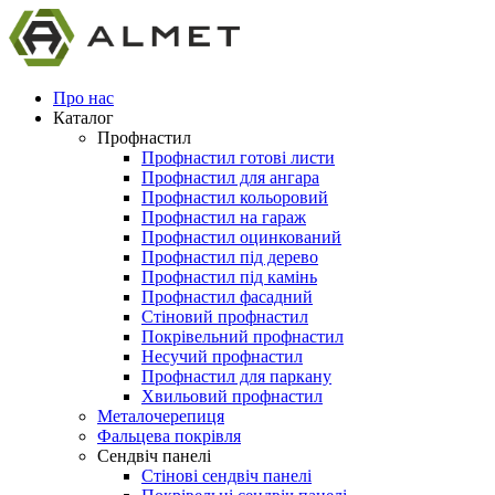
Про нас
Каталог
Профнастил
Профнастил готові листи
Профнастил для ангара
Профнастил кольоровий
Профнастил на гараж
Профнастил оцинкований
Профнастил під дерево
Профнастил під камінь
Профнастил фасадний
Стіновий профнастил
Покрівельний профнастил
Несучий профнастил
Профнастил для паркану
Хвильовий профнастил
Металочерепиця
Фальцева покрівля
Сендвіч панелі
Стінові сендвіч панелі