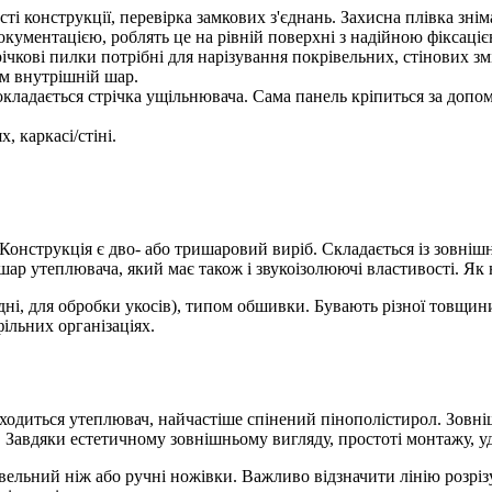
ості конструкції, перевірка замкових з'єднань. Захисна плівка зн
окументацією, роблять це на рівній поверхні з надійною фіксаціє
трічкові пилки потрібні для нарізування покрівельних, стінових 
ім внутрішній шар.
кладається стрічка ущільнювача. Сама панель кріпиться за допо
 каркасі/стіні.
Конструкція є дво- або тришаровий виріб. Складається із зовніш
ар утеплювача, який має також і звукоізолюючі властивості. Як 
дні, для обробки укосів), типом обшивки. Бувають різної товщин
ільних організаціях.
ходиться утеплювач, найчастіше спінений пінополістирол. Зовніш
. Завдяки естетичному зовнішньому вигляду, простоті монтажу, у
ельний ніж або ручні ножівки. Важливо відзначити лінію розрізу