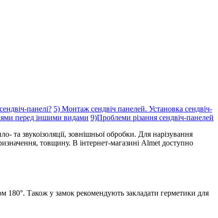
 сендвіч-панелі?
5) Монтаж сендвіч панелей. Установка сендвіч-
елями перед іншими видами
9)Проблеми різання сендвіч-панелей
ло- та звукоізоляції, зовнішньої обробки. Для нарізування
ризначення, товщину. В інтернет-магазині Almet доступно
ом 180°. Також у замок рекомендують закладати герметики для