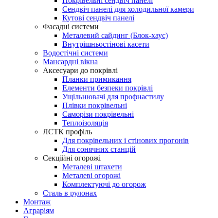
Покрівельні сендвіч панелі
Сендвіч панелі для холодильної камери
Кутові сендвіч панелі
Фасадні системи
Металевий сайдинг (Блок-хаус)
Внутрішньостінові касети
Водостічні системи
Мансардні вікна
Аксесуари до покрівлі
Планки примикання
Елементи безпеки покрівлі
Ущільнювачі для профнастилу
Плівки покрівельні
Саморізи покрівельні
Теплоізоляція
ЛСТК профіль
Для покрівельних і стінових прогонів
Для сонячних станцій
Секційні огорожі
Металеві штахети
Металеві огорожі
Комплектуючі до огорож
Сталь в рулонах
Монтаж
Аграріям