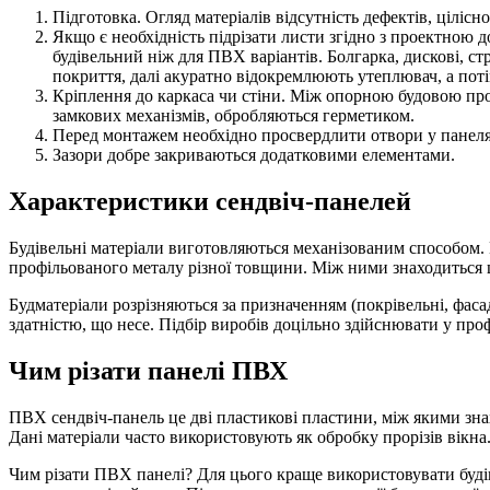
Підготовка. Огляд матеріалів відсутність дефектів, цілісн
Якщо є необхідність підрізати листи згідно з проектною д
будівельний ніж для ПВХ варіантів. Болгарка, дискові, с
покриття, далі акуратно відокремлюють утеплювач, а пот
Кріплення до каркаса чи стіни. Між опорною будовою про
замкових механізмів, обробляються герметиком.
Перед монтажем необхідно просвердлити отвори у панелях,
Зазори добре закриваються додатковими елементами.
Характеристики сендвіч-панелей
Будівельні матеріали виготовляються механізованим способом. 
профільованого металу різної товщини. Між ними знаходиться ш
Будматеріали розрізняються за призначенням (покрівельні, фаса
здатністю, що несе. Підбір виробів доцільно здійснювати у проф
Чим різати панелі ПВХ
ПВХ сендвіч-панель це дві пластикові пластини, між якими зна
Дані матеріали часто використовують як обробку прорізів вікна
Чим різати ПВХ панелі? Для цього краще використовувати будів