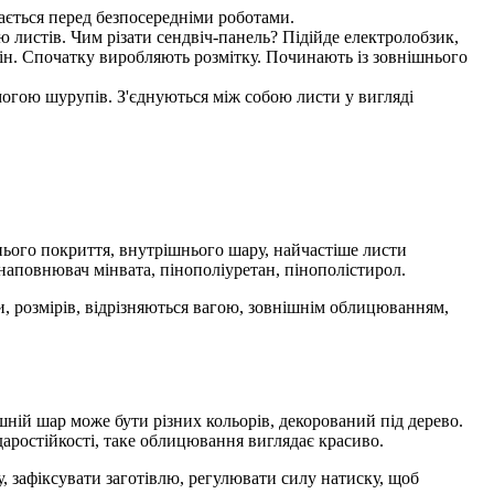
імається перед безпосередніми роботами.
ю листів. Чим різати сендвіч-панель? Підійде електролобзик,
змін. Спочатку виробляють розмітку. Починають із зовнішнього
могою шурупів. З'єднуються між собою листи у вигляді
нього покриття, внутрішнього шару, найчастіше листи
наповнювач мінвата, пінополіуретан, пінополістирол.
и, розмірів, відрізняються вагою, зовнішнім облицюванням,
ній шар може бути різних кольорів, декорований під дерево.
даростійкості, таке облицювання виглядає красиво.
, зафіксувати заготівлю, регулювати силу натиску, щоб