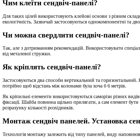
Чим клеїти сендвіч-панелі?
Для таких цілей використовують клейові основи з різним складо
екологічність. Зазвичай застосовуються однокомпонентні та дв
Чи можна свердлити сендвіч-панелі?
Так, але з дотриманням рекомендацій. Використовувати спеціал
від металевої стружки.
Як кріплять сендвіч-панелі?
Застосовуються два способи вертикальний та горизонтальний. Я
потрібно щоб відстань між колонами була хоча б 6 метрів.
Як кріпильні елементи використовуються саморізи різних видів.
фіксації. Шайба повинна щільно прилягати, а сам елемент бут
розрахунку кількості розхідників.
Монтаж сендвіч панелей. Установка сен
Технологія монтажу залежить від типу панелей, виду наповнюва