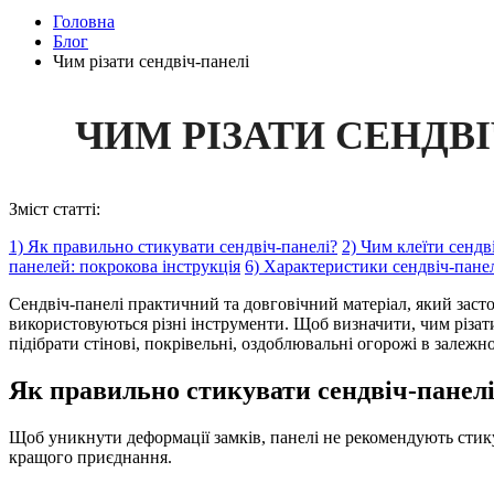
Головна
Блог
Чим різати сендвіч-панелі
ЧИМ РІЗАТИ СЕНДВ
Зміст статті:
1) Як правильно стикувати сендвіч-панелі?
2) Чим клеїти сендв
панелей: покрокова інструкція
6) Характеристики сендвіч-пане
Сендвіч-панелі практичний та довговічний матеріал, який застос
використовуються різні інструменти. Щоб визначити, чим різа
підібрати стінові, покрівельні, оздоблювальні огорожі в залежно
Як правильно стикувати сендвіч-панел
Щоб уникнути деформації замків, панелі не рекомендують стик
кращого приєднання.