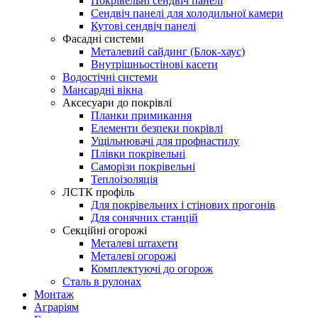
Покрівельні сендвіч панелі
Сендвіч панелі для холодильної камери
Кутові сендвіч панелі
Фасадні системи
Металевий сайдинг (Блок-хаус)
Внутрішньостінові касети
Водостічні системи
Мансардні вікна
Аксесуари до покрівлі
Планки примикання
Елементи безпеки покрівлі
Ущільнювачі для профнастилу
Плівки покрівельні
Саморізи покрівельні
Теплоізоляція
ЛСТК профіль
Для покрівельних і стінових прогонів
Для сонячних станцій
Секційні огорожі
Металеві штахети
Металеві огорожі
Комплектуючі до огорож
Сталь в рулонах
Монтаж
Аграріям