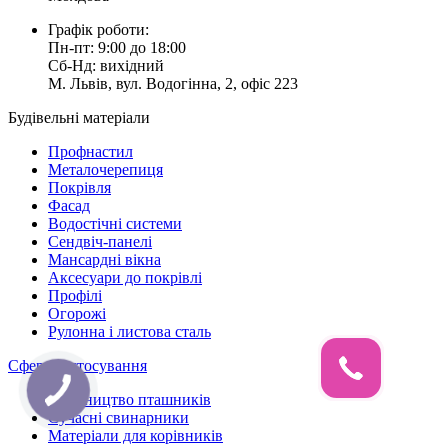
Графік роботи:
Пн-пт: 9:00 до 18:00
Сб-Нд: вихідний
М. Львів, вул. Водогінна, 2, офіс 223
Будівельні матеріали
Профнастил
Металочерепиця
Покрівля
Фасад
Водостічні системи
Сендвіч-панелі
Мансардні вікна
Аксесуари до покрівлі
Профілі
Огорожі
Рулонна і листова сталь
Сфери застосування
Будівництво пташників
Сучасні свинарники
Матеріали для корівників