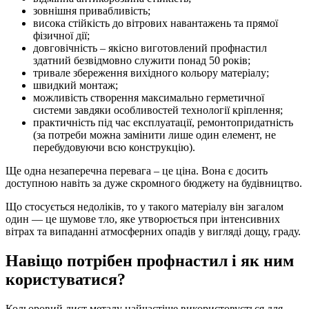
зовнішня привабливість;
висока стійкість до вітрових навантажень та прямої
фізичної дії;
довговічність – якісно виготовлений профнастил
здатний безвідмовно служити понад 50 років;
тривале збереження вихідного кольору матеріалу;
швидкий монтаж;
можливість створення максимально герметичної
системи завдяки особливостей технології кріплення;
практичність під час експлуатації, ремонтопридатність
(за потреби можна замінити лише один елемент, не
перебудовуючи всю конструкцію).
Ще одна незаперечна перевага – це ціна. Вона є досить
доступною навіть за дуже скромного бюджету на будівництво.
Що стосується недоліків, то у такого матеріалу він загалом
один — це шумове тло, яке утворюється при інтенсивних
вітрах та випаданні атмосферних опадів у вигляді дощу, граду.
Навіщо потрібен профнастил і як ним
користуватися?
Кольоровий лист металу найчастіше використовується для