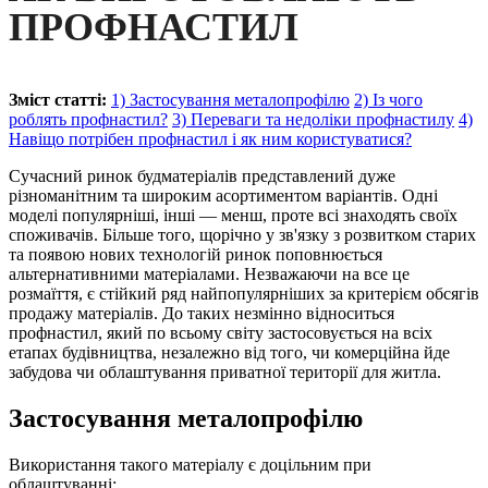
ПРОФНАСТИЛ
Зміст статті:
1) Застосування металопрофілю
2) Із чого
роблять профнастил?
3) Переваги та недоліки профнастилу
4)
Навіщо потрібен профнастил і як ним користуватися?
Сучасний ринок будматеріалів представлений дуже
різноманітним та широким асортиментом варіантів. Одні
моделі популярніші, інші — менш, проте всі знаходять своїх
споживачів. Більше того, щорічно у зв'язку з розвитком старих
та появою нових технологій ринок поповнюється
альтернативними матеріалами. Незважаючи на все це
розмаїття, є стійкий ряд найпопулярніших за критерієм обсягів
продажу матеріалів. До таких незмінно відноситься
профнастил, який по всьому світу застосовується на всіх
етапах будівництва, незалежно від того, чи комерційна йде
забудова чи облаштування приватної території для житла.
Застосування металопрофілю
Використання такого матеріалу є доцільним при
облаштуванні: