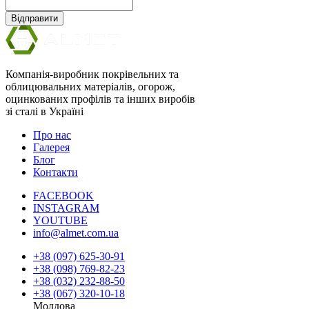
Відправити
Компанія-виробник покрівельних та
облицювальних матеріалів, огорож,
оцинкованих профілів та інших виробів
зі сталі в Україні
Про нас
Галерея
Блог
Контакти
FACEBOOK
INSTAGRAM
YOUTUBE
info@almet.com.ua
+38 (097) 625-30-91
+38 (098) 769-82-23
+38 (032) 232-88-50
+38 (067) 320-10-18
Молдова