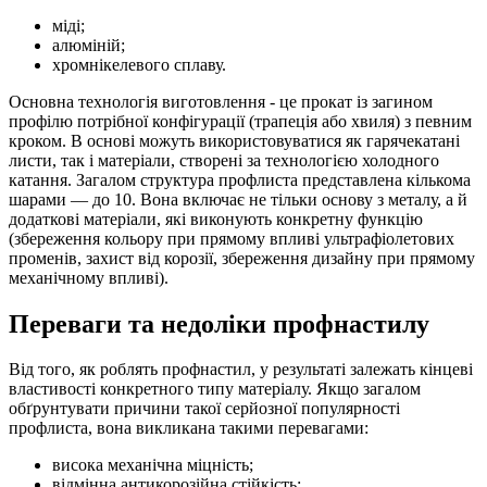
міді;
алюміній;
хромнікелевого сплаву.
Основна технологія виготовлення - це прокат із загином
профілю потрібної конфігурації (трапеція або хвиля) з певним
кроком. В основі можуть використовуватися як гарячекатані
листи, так і матеріали, створені за технологією холодного
катання. Загалом структура профлиста представлена кількома
шарами — до 10. Вона включає не тільки основу з металу, а й
додаткові матеріали, які виконують конкретну функцію
(збереження кольору при прямому впливі ультрафіолетових
променів, захист від корозії, збереження дизайну при прямому
механічному впливі).
Переваги та недоліки профнастилу
Від того, як роблять профнастил, у результаті залежать кінцеві
властивості конкретного типу матеріалу. Якщо загалом
обґрунтувати причини такої серйозної популярності
профлиста, вона викликана такими перевагами:
висока механічна міцність;
відмінна антикорозійна стійкість;