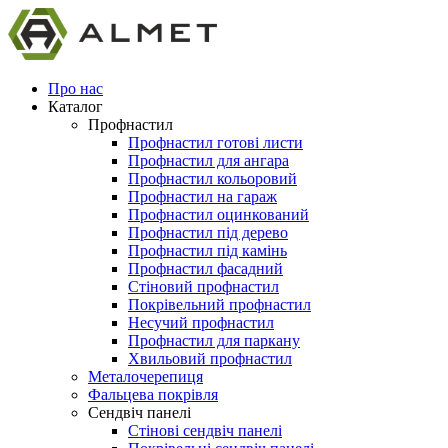
Про нас
Каталог
Профнастил
Профнастил готові листи
Профнастил для ангара
Профнастил кольоровий
Профнастил на гараж
Профнастил оцинкований
Профнастил під дерево
Профнастил під камінь
Профнастил фасадний
Стіновий профнастил
Покрівельний профнастил
Несучий профнастил
Профнастил для паркану
Хвильовий профнастил
Металочерепиця
Фальцева покрівля
Сендвіч панелі
Стінові сендвіч панелі