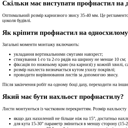
Скільки має виступати профнастил на 
Оптимальний розмір карнизного звису 35-40 мм. Це регламентова
цоколя будівлі.
Як кріпити профнастил на односхилому
Загальні моменти монтажу включають:
укладання вертикальними смугами навхрест;
стикування 1-го та 2-го рядів на ширину не менше 10 см;
фіксація по нижньому краю (на карнизі) у кожній хвилі, 
розмір нахлеста визначається кутом ухилу покрівлі;
проводити вирівнювання листів за допомогою звису.
Після закінчення робіт на одному боці даху, переходити на ін
Який має бути нахльост профнастилу?
Листи монтуються із частковим перекриттям. Розмір нахльосту 
якщо дах нахилений не більше ніж на 15°, достатньо нахл
для кута 15-30° параметр зміниться в меншу сторону (15-2