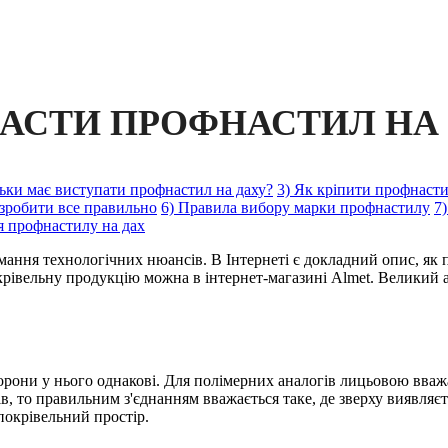
ЛАСТИ ПРОФНАСТИЛ НА
льки має виступати профнастил на даху?
3) Як кріпити профнаст
 зробити все правильно
6) Правила вибору марки профнастилу
7
я профнастилу на дах
имання технологічних нюансів. В Інтернеті є докладний опис, як
рівельну продукцію можна в інтернет-магазині Almet. Великий а
они у нього однакові. Для полімерних аналогів лицьовою вважаєт
, то правильним з'єднанням вважається таке, де зверху виявляєть
покрівельний простір.