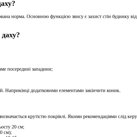
даху?
на норма. Основною функцією звису є захист стін будинку від ко
 даху?
саме посередині западини;
ший. Наприкінці додатковими елементами закінчити коник.
визначається крутістю покрівлі. Якими рекомендаціями слід керу
ьосту 20 см;
0 см);