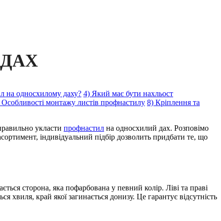
 ДАХ
ил на односхилому даху?
4) Який має бути нахльост
) Особливості монтажу листів профнастилу
8) Кріплення та
 правильно укласти
профнастил
на односхилий дах. Розповімо
сортимент, індивідуальний підбір дозволить придбати те, що
ься сторона, яка пофарбована у певний колір. Ліві та праві
ся хвиля, край якої загинається донизу. Це гарантує відсутність