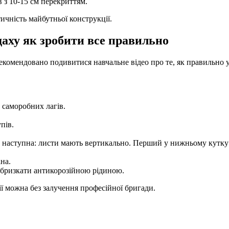
в з 10-15 см перекриттям.
чність майбутньої конструкції.
аху як зробити все правильно
екомендовано подивитися навчальне відео про те, як правильно у
 саморобних лагів.
пів.
ь наступна: листи мають вертикально. Перший у нижньому кутку т
на.
збризкати антикорозійною рідиною.
ії можна без залучення професійної бригади.