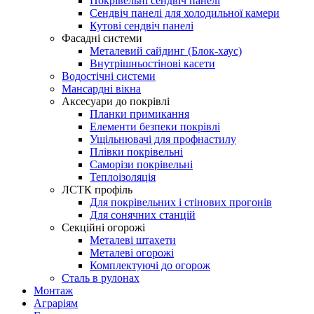
Покрівельні сендвіч панелі
Сендвіч панелі для холодильної камери
Кутові сендвіч панелі
Фасадні системи
Металевий сайдинг (Блок-хаус)
Внутрішньостінові касети
Водостічні системи
Мансардні вікна
Аксесуари до покрівлі
Планки примикання
Елементи безпеки покрівлі
Ущільнювачі для профнастилу
Плівки покрівельні
Саморізи покрівельні
Теплоізоляція
ЛСТК профіль
Для покрівельних і стінових прогонів
Для сонячних станцій
Секційні огорожі
Металеві штахети
Металеві огорожі
Комплектуючі до огорож
Сталь в рулонах
Монтаж
Аграріям