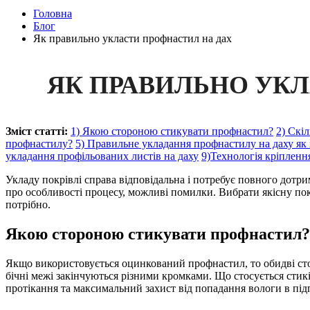
Головна
Блог
Як правильно укласти профнастил на дах
ЯК ПРАВИЛЬНО УК
Зміст статті:
1) Якою стороною стикувати профнастил?
2) Скі
профнастилу?
5) Правильне укладання профнастилу на даху як
укладання профільованих листів на даху
9)Технологія кріпленн
Укладу покрівлі справа відповідальна і потребує повного дотр
про особливості процесу, можливі помилки. Вибрати якісну пок
потрібно.
Якою стороною стикувати профнастил?
Якщо використовується оцинкований профнастил, то обидві стор
бічні межі закінчуються різними кромками. Що стосується стиків
протікання та максимальний захист від попадання вологи в під