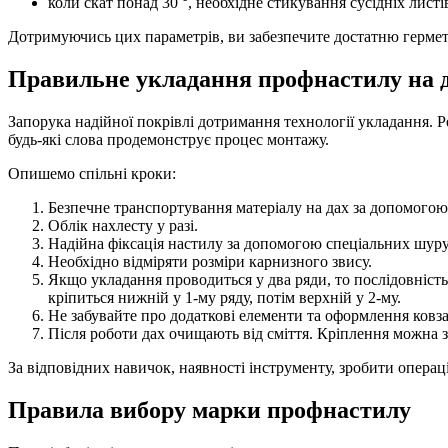
коли скат понад 30 °, необхідне стикування сусідніх листі
Дотримуючись цих параметрів, ви забезпечите достатню гермети
Правильне укладання профнастилу на д
Запорука надійної покрівлі дотримання технології укладання. Р
будь-які слова продемонструє процес монтажу.
Опишемо спільні кроки:
Безпечне транспортування матеріалу на дах за допомогою
Облік нахлесту у разі.
Надійна фіксація настилу за допомогою спеціальних шуру
Необхідно відміряти розміри карнизного звису.
Якщо укладання проводиться у два ряди, то послідовніст
кріпиться нижній у 1-му ряду, потім верхній у 2-му.
Не забувайте про додаткові елементи та оформлення ковза
Після роботи дах очищають від сміття. Кріплення можна 
За відповідних навичок, наявності інструменту, зробити операц
Правила вибору марки профнастилу