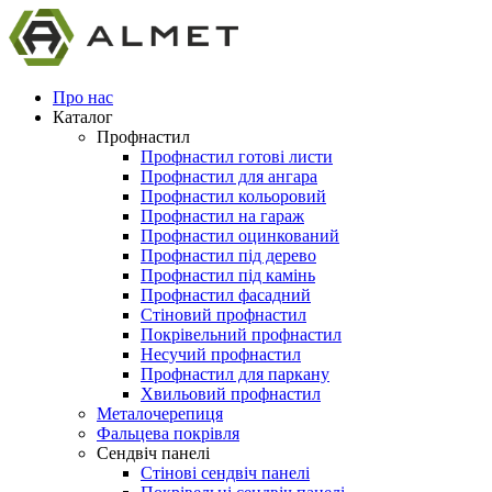
Про нас
Каталог
Профнастил
Профнастил готові листи
Профнастил для ангара
Профнастил кольоровий
Профнастил на гараж
Профнастил оцинкований
Профнастил під дерево
Профнастил під камінь
Профнастил фасадний
Стіновий профнастил
Покрівельний профнастил
Несучий профнастил
Профнастил для паркану
Хвильовий профнастил
Металочерепиця
Фальцева покрівля
Сендвіч панелі
Стінові сендвіч панелі