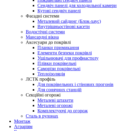
Покрівельні сендвіч панелі
Сендвіч панелі для холодильної камери
Кутові сендвіч панелі
Фасадні системи
Металевий сайдинг (Блок-хаус)
Внутрішньостінові касети
Водостічні системи
Мансардні вікна
Аксесуари до покрівлі
Планки примикання
Елементи безпеки покрівлі
Ущільнювачі для профнастилу
Плівки покрівельні
Саморізи покрівельні
Теплоізоляція
ЛСТК профіль
Для покрівельних і стінових прогонів
Для сонячних станцій
Секційні огорожі
Металеві штахети
Металеві огорожі
Комплектуючі до огорож
Сталь в рулонах
Монтаж
Аграріям