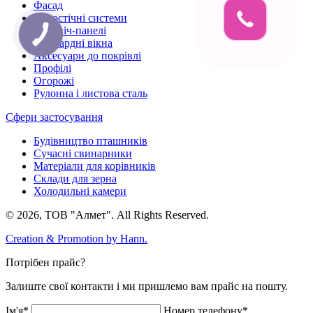
Фасад
Водостічні системи
Сендвіч-панелі
Мансардні вікна
Аксесуари до покрівлі
Профілі
Огорожі
Рулонна і листова сталь
Сфери застосування
Будівництво пташників
Сучасні свинарники
Матеріали для корівників
Склади для зерна
Холодильні камери
© 2026, ТОВ "Алмет". All Rights Reserved.
Creation & Promotion by
Hann.
Потрібен прайс?
Залиште свої контакти і ми пришлемо вам прайс на пошту.
Ім'я*
Номер телефону*