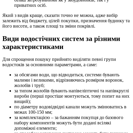
приватних осіб.
Який з видів краще, сказати точно не можна, адже вибір
залежить від бюджету, цілей покупки, призначення будинку та
його висоти, а також площі та зміни покрівлі.
Види водостічних систем за різними
характеристиками
Для спрощення пошуку прийнято виділяти певні групи
водостоків за основними параметрами, а саме:
за обсягами води, що відводиться, системи бувають
малими і великими, відрізняючись розміром воронок,
жолобів і труб;
за типом жолобів бувають напівеліптичні та напівкруглі
вироби (перші простіше монтуються, тому попит на них
вищий);
по діаметру водовідвідні канали можуть змінюватись в
межах 100-150 мм;
за комплектацією – за бажанням покупця до базового
набору компонентів можуть бути додані всілякі
допоміжні елементи;