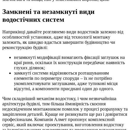
Замкнені та незамкнуті види
водостічних систем
Наприкінці давайте розглянемо види водостоків залежно від
особливостей установки, адже від технології монтажу
залежить, як швидко вдасться завершити будівництво чи
реконструкцію будівлі:
незамкнуті модифікації вимагають фіксації заглушок на
краї ринв, оскільки їх конструкція передбачає наявність
глухих ділянок;
замкнуті системи відрізняються розташуванням
елементів по периметру споруди – їх не потрібно
укомплектовувати заглушками, адже тупикові місця
відсутні, а компоненти приєднані один до одного.
Чим складніший механізм водостоку, і чим незвичайніша
архітектура будівлі, тим більша ймовірність скоєння
недосвідченим монтажником помилок у процесі розрахунку та
закріплення деталей. Краще не ризикувати ще раз і довіритися
професіоналам. Компанія Алмет пропонує комплексний
сервіс, який включає проектування, виготовлення водостоку
за індивідуальними параметрами та проведення встановлення