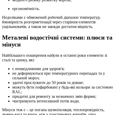
ергономічність.
Недоліками є обмежений робочий діапазон температур,
ймовірність розгерметизації через старіння елементів
ущільнювачів, а також не завжди достатня міцність.
Металеві водостічні системи: плюси та
мінуси
Найбільшого поширення набули в останні роки елементи зі
сталі та цинку, які:
є нешкідливими для здоров'я;
не деформуються при температурних перепадах та у
сильний мороз;
здатні прослужити до 50 років та довше;
можуть бути пофарбовані у будь-які кольори за системою
RAL;
придатні для ремонту за незначних змін форми;
•витримують інтенсивний потік води.
Мінуси теж є – це погана шумоізоляція, теплопровідність,
значна вага та вища, ніж у пластикових виробів, ціна.