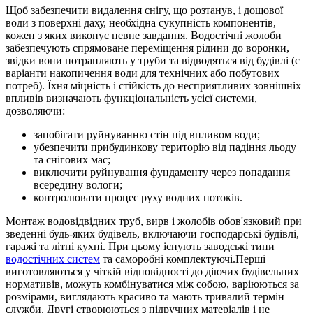
Щоб забезпечити видалення снігу, що розтанув, і дощової
води з поверхні даху, необхідна сукупність компонентів,
кожен з яких виконує певне завдання. Водостічні жолоби
забезпечують спрямоване переміщення рідини до воронки,
звідки вони потрапляють у труби та відводяться від будівлі (є
варіанти накопичення води для технічних або побутових
потреб). Їхня міцність і стійкість до несприятливих зовнішніх
впливів визначають функціональність усієї системи,
дозволяючи:
запобігати руйнуванню стін під впливом води;
убезпечити прибудинкову територію від падіння льоду
та снігових мас;
виключити руйнування фундаменту через попадання
всередину вологи;
контролювати процес руху водних потоків.
Монтаж водовідвідних труб, вирв і жолобів обов'язковий при
зведенні будь-яких будівель, включаючи господарські будівлі,
гаражі та літні кухні. При цьому існують заводські типи
водостічних систем
та саморобні комплектуючі.Перші
виготовляються у чіткій відповідності до діючих будівельних
нормативів, можуть комбінуватися між собою, варіюються за
розмірами, виглядають красиво та мають тривалий термін
служби. Другі створюються з підручних матеріалів і не