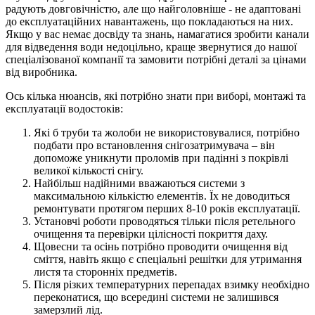
радують довговічністю, але що найголовніше - не адаптовані
до експлуатаційних навантажень, що покладаються на них.
Якщо у вас немає досвіду та знань, намагатися зробити канали
для відведення води недоцільно, краще звернутися до нашої
спеціалізованої компанії та замовити потрібні деталі за цінами
від виробника.
Ось кілька нюансів, які потрібно знати при виборі, монтажі та
експлуатації водостоків:
Які б труби та жолоби не використовувалися, потрібно
подбати про встановлення снігозатримувача – він
допоможе уникнути проломів при падінні з покрівлі
великої кількості снігу.
Найбільш надійними вважаються системи з
максимальною кількістю елементів. Їх не доводиться
ремонтувати протягом перших 8-10 років експлуатації.
Установчі роботи проводяться тільки після ретельного
очищення та перевірки цілісності покриття даху.
Щовесни та осінь потрібно проводити очищення від
сміття, навіть якщо є спеціальні решітки для утримання
листя та сторонніх предметів.
Після різких температурних перепадах взимку необхідно
переконатися, що всередині системи не залишився
замерзлий лід.