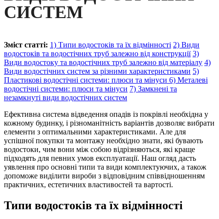
СИСТЕМ
Зміст статті:
1) Типи водостоків та їх відмінності
2) Види
водостоків та водостічних труб залежно від конструкції
3)
Види водостоку та водостічних труб залежно від матеріалу
4)
Види водостічних систем за різними характеристиками
5)
Пластикові водостічні системи: плюси та мінуси
6) Металеві
водостічні системи: плюси та мінуси
7) Замкнені та
незамкнуті види водостічних систем
Ефективна система відведення опадів із покрівлі необхідна у
кожному будинку, і різноманітність варіантів дозволяє вибрати
елементи з оптимальними характеристиками. Але для
успішної покупки та монтажу необхідно знати, які бувають
водостоки, чим вони між собою відрізняються, які краще
підходять для певних умов експлуатації. Наш огляд дасть
уявлення про основні типи та види комплектуючих, а також
допоможе виділити вироби з відповідним співвідношенням
практичних, естетичних властивостей та вартості.
Типи водостоків та їх відмінності