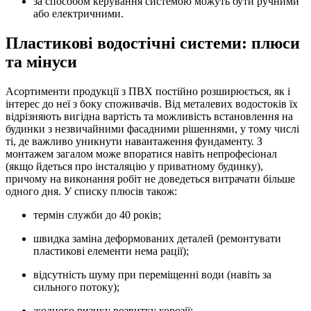
за способом керування системою можуть бути ручними
або електричними.
Пластикові водостічні системи: плюси
та мінуси
Асортименти продукції з ПВХ постійно розширюється, як і
інтерес до неї з боку споживачів. Від металевих водостоків їх
відрізняють вигідна вартість та можливість встановлення на
будинки з незвичайними фасадними рішеннями, у тому числі
ті, де важливо уникнути навантаження фундаменту. З
монтажем загалом може впоратися навіть непрофесіонал
(якщо йдеться про інсталяцію у приватному будинку),
причому на виконання робіт не доведеться витрачати більше
одного дня. У списку плюсів також:
термін служби до 40 років;
швидка заміна деформованих деталей (ремонтувати
пластикові елементи нема рації);
відсутність шуму при переміщенні води (навіть за
сильного потоку);
жодного ризику розвитку корозії;