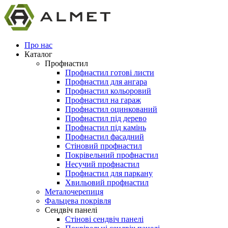
Про нас
Каталог
Профнастил
Профнастил готові листи
Профнастил для ангара
Профнастил кольоровий
Профнастил на гараж
Профнастил оцинкований
Профнастил під дерево
Профнастил під камінь
Профнастил фасадний
Стіновий профнастил
Покрівельний профнастил
Несучий профнастил
Профнастил для паркану
Хвильовий профнастил
Металочерепиця
Фальцева покрівля
Сендвіч панелі
Стінові сендвіч панелі