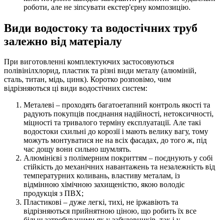
роботи, але не зіпсувати екстер'єрну композицію.
Види водостоку та водостічних труб
залежно від матеріалу
При виготовленні комплектуючих застосовуються
полівінілхлорид, пластик та різні види металу (алюміній,
сталь, титан, мідь, цинк). Коротко розповімо, чим
відрізняються ці види водостічних систем:
Металеві – проходять багатоетапний контроль якості та
радують покупців поєднання надійності, нетоксичності,
міцності та тривалого терміну експлуатації. Але такі
водостоки схильні до корозії і мають велику вагу, тому
можуть монтуватися не на всіх фасадах, до того ж, під
час дощу вони сильно шумлять.
Алюмінієві з полімерним покриттям – поєднують у собі
стійкість до механічних навантажень та незалежність від
температурних коливань, властиву металам, із
відмінною хімічною захищеністю, якою володіє
продукція з ПВХ;
Пластикові – дуже легкі, тихі, не іржавіють та
відрізняються прийнятною ціною, що робить їх все
більш затребуваними як у забудовників, так і у