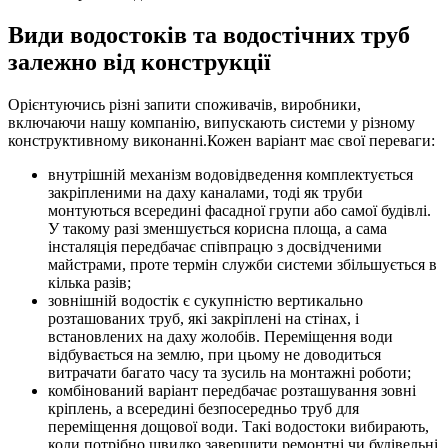
Види водостоків та водостічних труб
залежно від конструкції
Орієнтуючись різні запити споживачів, виробники,
включаючи нашу компанію, випускають системи у різному
конструктивному виконанні.Кожен варіант має свої переваги:
внутрішній механізм водовідведення комплектується
закріпленими на даху каналами, тоді як труби
монтуються всередині фасадної групи або самої будівлі.
У такому разі зменшується корисна площа, а сама
інсталяція передбачає співпрацю з досвідченими
майстрами, проте термін служби системи збільшується в
кілька разів;
зовнішній водостік є сукупністю вертикально
розташованих труб, які закріплені на стінах, і
встановлених на даху жолобів. Переміщення води
відбувається на землю, при цьому не доводиться
витрачати багато часу та зусиль на монтажні роботи;
комбінований варіант передбачає розташування зовні
кріплень, а всередині безпосередньо труб для
переміщення дощової води. Такі водостоки вибирають,
коли потрібно швидко завершити ремонтні чи будівельні