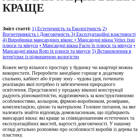
КРАЩЕ
Зміст статті:
1) Естетичність та Екологічність
2)
Вогнетривкість і Довговічність
3) Експлуатаційні властивості
4) Виробники мансардних вікон:
• Мансардні вікна Velux їхні
плюси та мінуси
• Мансардні вікна Facro їх плюси та мінуси
•
Мансардні вікна Roto їх плюси та мінуси
5) Встановлення в
інтер'єрах із підвищеною вологістю
Кожен метр вільного простору у будинку чи квартирі можна
використати. Переробити занедбане горище в додаткову
спальню, кабінет або ігрову зону - чудова ідея, починати
реалізацію якої потрібно із забезпечення природного
освітлення. Представлені у продажу віконні конструкції
радують різноманітністю, відрізняючись за конструктивними
особливостями, кольором, фірмою-виробником, розмірами,
комплектацією, ціною та матеріалом. Головне питання, на яке
належить знайти відповідь домовласникам, що підбирають
мансардні вікна: які краще за співвідношенням естетичних та
експлуатаційних якостей, вартості довговічності. У нашому
огляді детально розповімо про особливості виробів із дерева та
пластику.