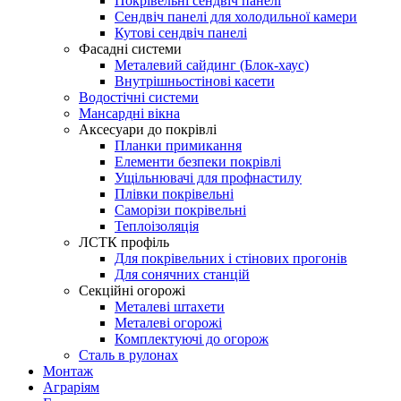
Покрівельні сендвіч панелі
Сендвіч панелі для холодильної камери
Кутові сендвіч панелі
Фасадні системи
Металевий сайдинг (Блок-хаус)
Внутрішньостінові касети
Водостічні системи
Мансардні вікна
Аксесуари до покрівлі
Планки примикання
Елементи безпеки покрівлі
Ущільнювачі для профнастилу
Плівки покрівельні
Саморізи покрівельні
Теплоізоляція
ЛСТК профіль
Для покрівельних і стінових прогонів
Для сонячних станцій
Секційні огорожі
Металеві штахети
Металеві огорожі
Комплектуючі до огорож
Сталь в рулонах
Монтаж
Аграріям