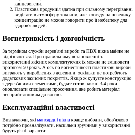
канцерогени.
Пластикова продукція здатна при сильному перегріванні
виділяти в атмосферу токсини, але з огляду на невелику
концентрацію не можна говорити про її небезпеку для
здоров'я людей.
Вогнетривкість і довговічність
За терміном служби дерев'яні вироби та ПВХ вікна майже не
відрізняються. При правильному встановленні та
використанні якісних комплектуючих їх можна не змінювати
протягом 50 років. А ось по вогнестійкості пластикові вироби
виграють у вироблених з деревини, оскільки не потребують
додаткових захисних покриттів. Якщо ж купуєте конструкцію
з дерев'яними елементами, будьте готові кожні 3-4 роки
оновлювати спеціальне просочення, яке робить матеріал
несприйнятливим до вогню.
Експлуатаційні властивості
Визначаючи, які
мансардні вікна
краще вибрати, обов'язково
потрібно проаналізувати, наскільки зручними у використанні
будуть різні варіанти: