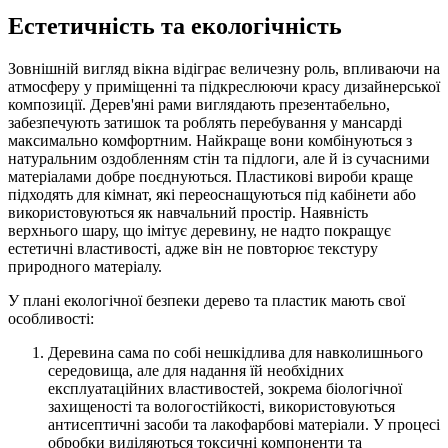
Естетичність та екологічність
Зовнішній вигляд вікна відіграє величезну роль, впливаючи на
атмосферу у приміщенні та підкреслюючи красу дизайнерської
композиції. Дерев'яні рами виглядають презентабельно,
забезпечують затишок та роблять перебування у мансарді
максимально комфортним. Найкраще вони комбінуються з
натуральним оздобленням стін та підлоги, але й із сучасними
матеріалами добре поєднуються. Пластикові вироби краще
підходять для кімнат, які переоснащуються під кабінети або
використовуються як навчальний простір. Наявність
верхнього шару, що імітує деревину, не надто покращує
естетичні властивості, адже він не повторює текстуру
природного матеріалу.
У плані екологічної безпеки дерево та пластик мають свої
особливості:
Деревина сама по собі нешкідлива для навколишнього
середовища, але для надання їй необхідних
експлуатаційних властивостей, зокрема біологічної
захищеності та вологостійкості, використовуються
антисептичні засоби та лакофарбові матеріали. У процесі
обробки виділяються токсичні компоненти та