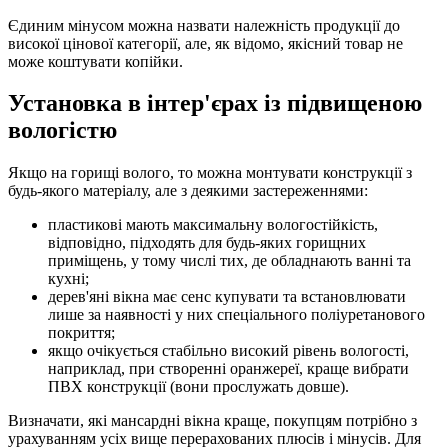
Єдиним мінусом можна назвати належність продукції до
високої цінової категорії, але, як відомо, якісний товар не
може коштувати копійки.
Установка в інтер'єрах із підвищеною
вологістю
Якщо на горищі волого, то можна монтувати конструкції з
будь-якого матеріалу, але з деякими застереженнями:
пластикові мають максимальну вологостійкість,
відповідно, підходять для будь-яких горищних
приміщень, у тому числі тих, де обладнають ванні та
кухні;
дерев'яні вікна має сенс купувати та встановлювати
лише за наявності у них спеціального поліуретанового
покриття;
якщо очікується стабільно високий рівень вологості,
наприклад, при створенні оранжереї, краще вибрати
ПВХ конструкції (вони прослужать довше).
Визначати, які мансардні вікна краще, покупцям потрібно з
урахуванням усіх вище перерахованих плюсів і мінусів. Для