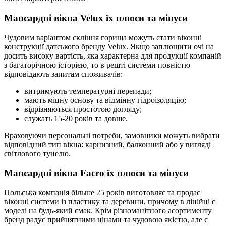
Мансардні вікна Velux їх плюси та мінуси
Чудовим варіантом скління горища можуть стати віконні
конструкції датського бренду Velux. Якщо заплющити очі на
досить високу вартість, яка характерна для продукції компаній
з багаторічною історією, то в решті системи повністю
відповідають запитам споживачів:
витримують температурні перепади;
мають міцну основу та відмінну гідроізоляцію;
відрізняються простотою догляду;
служать 15-20 років та довше.
Враховуючи персональні потреби, замовники можуть вибрати
відповідний тип вікна: карнизний, балконний або у вигляді
світлового тунелю.
Мансардні вікна Facro їх плюси та мінуси
Польська компанія більше 25 років виготовляє та продає
віконні системи із пластику та деревини, причому в лінійці є
моделі на будь-який смак. Крім різноманітного асортименту
бренд радує прийнятними цінами та чудовою якістю, але є