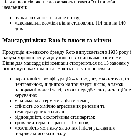
кілька нюансів, які не дозволяють назвати їхні вироби
ідеальними:
ручки розташовані лише внизу;
максимальні розміри вікна становлять 114 див на 140
див.
Мансардні вікна Roto їх плюси та мінуси
Продукція німецького бренду Roto випускається з 1935 року і
набула хорошої репутації у клієнтів з високими запитами.
Вікна для мансард цієї компанії створюються на 13 заводах у
різних куточках планети і мають наступні переваги:
варіативність конфігурацій – у продажу є конструкції з
центральною, піднятою на три чверті віссю, а також
панорамні моделі та ті, в яких передбачено дистанційне
керування;
максимальна герметизація системи;
стійкість до хімічно агресивних речовин та
температурних коливань;
відповідність екологічним стандартам;
тривалий термін гарантії – 15 років;
можливість монтажу як до так і після укладання
покрівельного матеріалу.