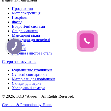
Будівельні матеріали
Профнастил
Металочерепиця
Покрівля
Фасад
Водостічні системи
Сендвіч-панелі
Мансардні вікна
Аксесуари до покрівлі
Профілі
Огорожі
Рулонна і листова сталь
Сфери застосування
Будівництво пташників
Сучасні свинарники
Матеріали для корівників
Склади для зерна
Холодильні камери
© 2026, ТОВ "Алмет". All Rights Reserved.
Creation & Promotion by
Hann.