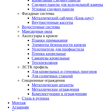
Кровельные сэндвич панели
Сэндвич панели для холодильной камеры
Угловые сэндвич панели
Фасадные системы
Металлический сайдинг (Блок-хаус)
Внутристенные кассеты
Водосточные системы
Мансардные окна
Аксессуары к кровле
Планки примыкания
Элементы безопасности кровли
Уплотнители для профнастила
Пленки кровельные
Саморезы кровельные
Теплоизоляция
ЛСТК профиль
Для кровельных и стеновых прогонов
Для солнечных станций
Секционные ограждения
Металлические штахеты
Металлические ограждения
Комплектующие к ограждениям
Сталь в рулонах
Монтаж
Аграриям