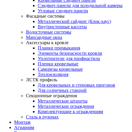
Кровельные сэндвич панели
Сэндвич панели для холодильной камеры
Угловые сэндвич панели
Фасадные системы
Металлический сайдинг (Блок-хаус)
Внутристенные кассеты
Водосточные системы
Мансардные окна
Аксессуары к кровле
Планки примыкания
Элементы безопасности кровли
Уплотнители для профнастила
Пленки кровельные
Саморезы кровельные
Теплоизоляция
ЛСТК профиль
Для кровельных и стеновых прогонов
Для солнечных станций
Секционные ограждения
Металлические штахеты
Металлические ограждения
Комплектующие к ограждениям
Сталь в рулонах
Монтаж
Аграриям