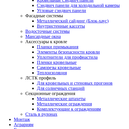
Кровельные сэндвич панели
Сэндвич панели для холодильной камеры
Угловые сэндвич панели
Фасадные системы
Металлический сайдинг (Блок-хаус)
Внутристенные кассеты
Водосточные системы
Мансардные окна
Аксессуары к кровле
Планки примыкания
Элементы безопасности кровли
Уплотнители для профнастила
Пленки кровельные
Саморезы кровельные
Теплоизоляция
ЛСТК профиль
Для кровельных и стеновых прогонов
Для солнечных станций
Секционные ограждения
Металлические штахеты
Металлические ограждения
Комплектующие к ограждениям
Сталь в рулонах
Монтаж
Аграриям