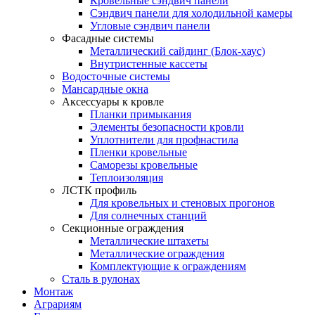
Кровельные сэндвич панели
Сэндвич панели для холодильной камеры
Угловые сэндвич панели
Фасадные системы
Металлический сайдинг (Блок-хаус)
Внутристенные кассеты
Водосточные системы
Мансардные окна
Аксессуары к кровле
Планки примыкания
Элементы безопасности кровли
Уплотнители для профнастила
Пленки кровельные
Саморезы кровельные
Теплоизоляция
ЛСТК профиль
Для кровельных и стеновых прогонов
Для солнечных станций
Секционные ограждения
Металлические штахеты
Металлические ограждения
Комплектующие к ограждениям
Сталь в рулонах
Монтаж
Аграриям