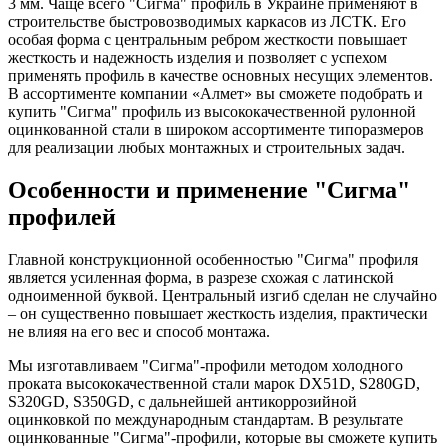
3 мм. Чаще всего "Сигма" профиль в Украине применяют в
строительстве быстровозводимых каркасов из ЛСТК. Его
особая форма с центральным ребром жесткости повышает
жесткость и надежность изделия и позволяет с успехом
применять профиль в качестве основных несущих элементов.
В ассортименте компании «Алмет» вы сможете подобрать и
купить "Сигма" профиль из высококачественной рулонной
оцинкованной стали в широком ассортименте типоразмеров
для реализации любых монтажных и строительных задач.
Особенности и применение "Сигма"
профилей
Главной конструкционной особенностью "Сигма" профиля
является усиленная форма, в разрезе схожая с латинской
одноименной буквой. Центральный изгиб сделан не случайно
– он существенно повышает жесткость изделия, практически
не влияя на его вес и способ монтажа.
Мы изготавливаем "Сигма"-профили методом холодного
проката высококачественной стали марок DX51D, S280GD,
S320GD, S350GD, с дальнейшей антикоррозийной
оцинковкой по международным стандартам. В результате
оцинкованные "Сигма"-профили, которые вы сможете купить