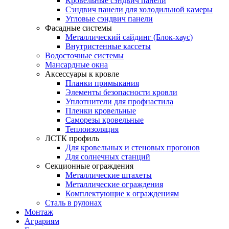
Кровельные сэндвич панели
Сэндвич панели для холодильной камеры
Угловые сэндвич панели
Фасадные системы
Металлический сайдинг (Блок-хаус)
Внутристенные кассеты
Водосточные системы
Мансардные окна
Аксессуары к кровле
Планки примыкания
Элементы безопасности кровли
Уплотнители для профнастила
Пленки кровельные
Саморезы кровельные
Теплоизоляция
ЛСТК профиль
Для кровельных и стеновых прогонов
Для солнечных станций
Секционные ограждения
Металлические штахеты
Металлические ограждения
Комплектующие к ограждениям
Сталь в рулонах
Монтаж
Аграриям