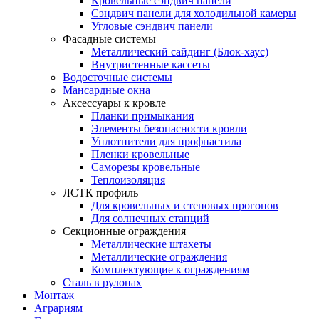
Кровельные сэндвич панели
Сэндвич панели для холодильной камеры
Угловые сэндвич панели
Фасадные системы
Металлический сайдинг (Блок-хаус)
Внутристенные кассеты
Водосточные системы
Мансардные окна
Аксессуары к кровле
Планки примыкания
Элементы безопасности кровли
Уплотнители для профнастила
Пленки кровельные
Саморезы кровельные
Теплоизоляция
ЛСТК профиль
Для кровельных и стеновых прогонов
Для солнечных станций
Секционные ограждения
Металлические штахеты
Металлические ограждения
Комплектующие к ограждениям
Сталь в рулонах
Монтаж
Аграриям