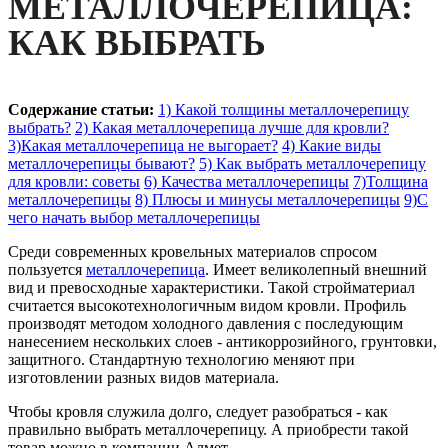
МЕТАЛЛОЧЕРЕПИЦА:
КАК ВЫБРАТЬ
Содержание статьи:
1) Какой толщины металлочерепицу
выбрать?
2) Какая металлочерепица лучше для кровли?
3)Какая металлочерепица не выгорает?
4) Какие виды
металлочерепицы бывают?
5) Как выбрать металлочерепицу
для кровли: советы
6) Качества металлочерепицы
7)Толщина
металлочерепицы
8) Плюсы и минусы металлочерепицы
9)С
чего начать выбор металлочерепицы
Среди современных кровельных материалов спросом
пользуется
металлочерепица
. Имеет великолепный внешний
вид и превосходные характеристики. Такой стройматериал
считается высокотехнологичным видом кровли. Профиль
производят методом холодного давления с последующим
нанесением нескольких слоев - антикоррозийного, грунтовки,
защитного. Стандартную технологию меняют при
изготовлении разных видов материала.
Чтобы кровля служила долго, следует разобраться - как
правильно выбрать металлочерепицу. А приобрести такой
товар можно в компании Алмет.