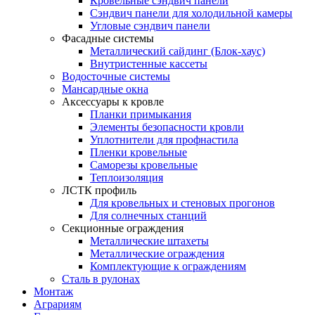
Кровельные сэндвич панели
Сэндвич панели для холодильной камеры
Угловые сэндвич панели
Фасадные системы
Металлический сайдинг (Блок-хаус)
Внутристенные кассеты
Водосточные системы
Мансардные окна
Аксессуары к кровле
Планки примыкания
Элементы безопасности кровли
Уплотнители для профнастила
Пленки кровельные
Саморезы кровельные
Теплоизоляция
ЛСТК профиль
Для кровельных и стеновых прогонов
Для солнечных станций
Секционные ограждения
Металлические штахеты
Металлические ограждения
Комплектующие к ограждениям
Сталь в рулонах
Монтаж
Аграриям