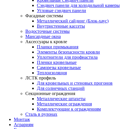
Кровельные сэндвич панели
Сэндвич панели для холодильной камеры
Угловые сэндвич панели
Фасадные системы
Металлический сайдинг (Блок-хаус)
Внутристенные кассеты
Водосточные системы
Мансардные окна
Аксессуары к кровле
Планки примыкания
Элементы безопасности кровли
Уплотнители для профнастила
Пленки кровельные
Саморезы кровельные
Теплоизоляция
ЛСТК профиль
Для кровельных и стеновых прогонов
Для солнечных станций
Секционные ограждения
Металлические штахеты
Металлические ограждения
Комплектующие к ограждениям
Сталь в рулонах
Монтаж
Аграриям