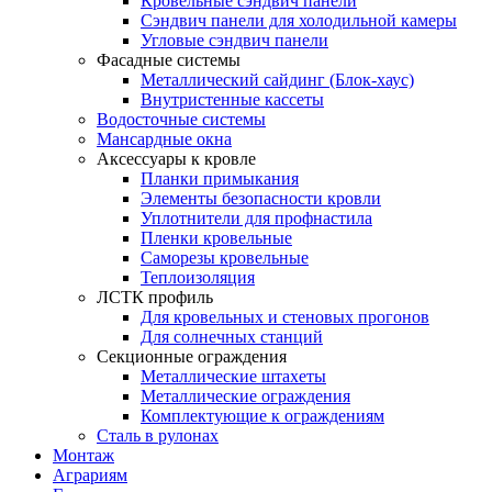
Кровельные сэндвич панели
Сэндвич панели для холодильной камеры
Угловые сэндвич панели
Фасадные системы
Металлический сайдинг (Блок-хаус)
Внутристенные кассеты
Водосточные системы
Мансардные окна
Аксессуары к кровле
Планки примыкания
Элементы безопасности кровли
Уплотнители для профнастила
Пленки кровельные
Саморезы кровельные
Теплоизоляция
ЛСТК профиль
Для кровельных и стеновых прогонов
Для солнечных станций
Секционные ограждения
Металлические штахеты
Металлические ограждения
Комплектующие к ограждениям
Сталь в рулонах
Монтаж
Аграриям