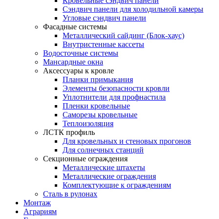
Кровельные сэндвич панели
Сэндвич панели для холодильной камеры
Угловые сэндвич панели
Фасадные системы
Металлический сайдинг (Блок-хаус)
Внутристенные кассеты
Водосточные системы
Мансардные окна
Аксессуары к кровле
Планки примыкания
Элементы безопасности кровли
Уплотнители для профнастила
Пленки кровельные
Саморезы кровельные
Теплоизоляция
ЛСТК профиль
Для кровельных и стеновых прогонов
Для солнечных станций
Секционные ограждения
Металлические штахеты
Металлические ограждения
Комплектующие к ограждениям
Сталь в рулонах
Монтаж
Аграриям