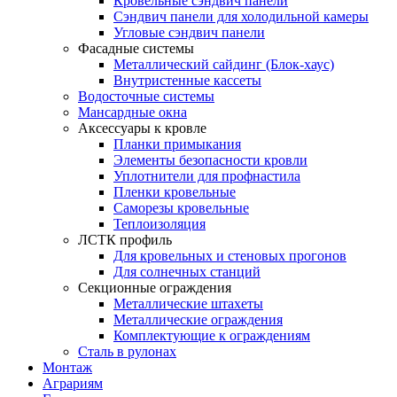
Кровельные сэндвич панели
Сэндвич панели для холодильной камеры
Угловые сэндвич панели
Фасадные системы
Металлический сайдинг (Блок-хаус)
Внутристенные кассеты
Водосточные системы
Мансардные окна
Аксессуары к кровле
Планки примыкания
Элементы безопасности кровли
Уплотнители для профнастила
Пленки кровельные
Саморезы кровельные
Теплоизоляция
ЛСТК профиль
Для кровельных и стеновых прогонов
Для солнечных станций
Секционные ограждения
Металлические штахеты
Металлические ограждения
Комплектующие к ограждениям
Сталь в рулонах
Монтаж
Аграриям