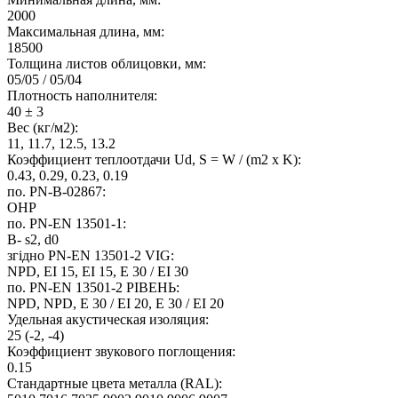
2000
Максимальная длина, мм:
18500
Толщина листов облицовки, мм:
05/05 / 05/04
Плотность наполнителя:
40 ± 3
Вес (кг/м2):
11, 11.7, 12.5, 13.2
Коэффициент теплоотдачи Ud, S = W / (m2 x K):
0.43, 0.29, 0.23, 0.19
по. PN-B-02867:
ОНР
по. PN-EN 13501-1:
B- s2, d0
згідно PN-EN 13501-2 VIG:
NPD, EI 15, EI 15, E 30 / EI 30
по. PN-EN 13501-2 РІВЕНЬ:
NPD, NPD, E 30 / EI 20, E 30 / EI 20
Удельная акустическая изоляция:
25 (-2, -4)
Коэффициент звукового поглощения:
0.15
Стандартные цвета металла (RAL):