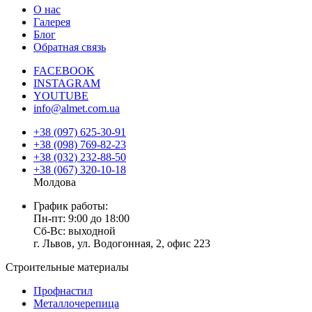
О нас
Галерея
Блог
Обратная связь
FACEBOOK
INSTAGRAM
YOUTUBE
info@almet.com.ua
+38 (097) 625-30-91
+38 (098) 769-82-23
+38 (032) 232-88-50
+38 (067) 320-10-18
Молдова
График работы:
Пн-пт: 9:00 до 18:00
Сб-Вс: выходной
г. Львов, ул. Водогонная, 2, офис 223
Строительные материалы
Профнастил
Металлочерепица