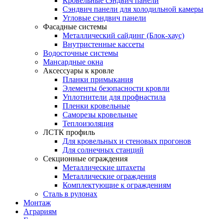
Кровельные сэндвич панели
Сэндвич панели для холодильной камеры
Угловые сэндвич панели
Фасадные системы
Металлический сайдинг (Блок-хаус)
Внутристенные кассеты
Водосточные системы
Мансардные окна
Аксессуары к кровле
Планки примыкания
Элементы безопасности кровли
Уплотнители для профнастила
Пленки кровельные
Саморезы кровельные
Теплоизоляция
ЛСТК профиль
Для кровельных и стеновых прогонов
Для солнечных станций
Секционные ограждения
Металлические штахеты
Металлические ограждения
Комплектующие к ограждениям
Сталь в рулонах
Монтаж
Аграриям