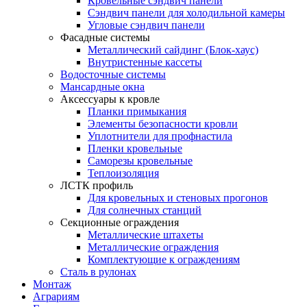
Кровельные сэндвич панели
Сэндвич панели для холодильной камеры
Угловые сэндвич панели
Фасадные системы
Металлический сайдинг (Блок-хаус)
Внутристенные кассеты
Водосточные системы
Мансардные окна
Аксессуары к кровле
Планки примыкания
Элементы безопасности кровли
Уплотнители для профнастила
Пленки кровельные
Саморезы кровельные
Теплоизоляция
ЛСТК профиль
Для кровельных и стеновых прогонов
Для солнечных станций
Секционные ограждения
Металлические штахеты
Металлические ограждения
Комплектующие к ограждениям
Сталь в рулонах
Монтаж
Аграриям