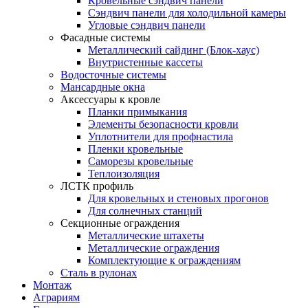
Кровельные сэндвич панели
Сэндвич панели для холодильной камеры
Угловые сэндвич панели
Фасадные системы
Металлический сайдинг (Блок-хаус)
Внутристенные кассеты
Водосточные системы
Мансардные окна
Аксессуары к кровле
Планки примыкания
Элементы безопасности кровли
Уплотнители для профнастила
Пленки кровельные
Саморезы кровельные
Теплоизоляция
ЛСТК профиль
Для кровельных и стеновых прогонов
Для солнечных станций
Секционные ограждения
Металлические штахеты
Металлические ограждения
Комплектующие к ограждениям
Сталь в рулонах
Монтаж
Аграриям