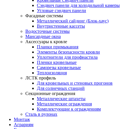
Кровельные сэндвич панели
Сэндвич панели для холодильной камеры
Угловые сэндвич панели
Фасадные системы
Металлический сайдинг (Блок-хаус)
Внутристенные кассеты
Водосточные системы
Мансардные окна
Аксессуары к кровле
Планки примыкания
Элементы безопасности кровли
Уплотнители для профнастила
Пленки кровельные
Саморезы кровельные
Теплоизоляция
ЛСТК профиль
Для кровельных и стеновых прогонов
Для солнечных станций
Секционные ограждения
Металлические штахеты
Металлические ограждения
Комплектующие к ограждениям
Сталь в рулонах
Монтаж
Аграриям