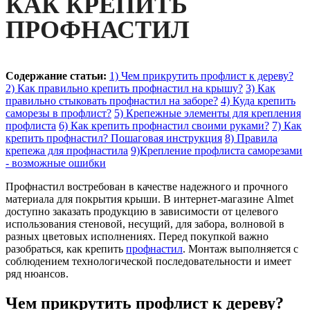
КАК КРЕПИТЬ
ПРОФНАСТИЛ
Содержание статьи:
1) Чем прикрутить профлист к дереву?
2) Как правильно крепить профнастил на крышу?
3) Как
правильно стыковать профнастил на заборе?
4) Куда крепить
саморезы в профлист?
5) Крепежные элементы для крепления
профлиста
6) Как крепить профнастил своими руками?
7) Как
крепить профнастил? Пошаговая инструкция
8) Правила
крепежа для профнастила
9)Крепление профлиста саморезами
- возможные ошибки
Профнастил востребован в качестве надежного и прочного
материала для покрытия крыши. В интернет-магазине Almet
доступно заказать продукцию в зависимости от целевого
использования стеновой, несущий, для забора, волновой в
разных цветовых исполнениях. Перед покупкой важно
разобраться, как крепить
профнастил
. Монтаж выполняется с
соблюдением технологической последовательности и имеет
ряд нюансов.
Чем прикрутить профлист к дереву?