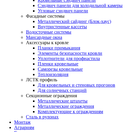
Кровельные сэндвич панели
Сэндвич панели для холодильной камеры
Угловые сэндвич панели
Фасадные системы
Металлический сайдинг (Блок-хаус)
Внутристенные кассеты
Водосточные системы
Мансардные окна
Аксессуары к кровле
Планки примыкания
Элементы безопасности кровли
Уплотнители для профнастила
Пленки кровельные
Саморезы кровельные
Теплоизоляция
ЛСТК профиль
Для кровельных и стеновых прогонов
Для солнечных станций
Секционные ограждения
Металлические штахеты
Металлические ограждения
Комплектующие к ограждениям
Сталь в рулонах
Монтаж
Аграриям