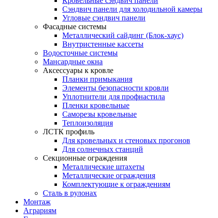
Кровельные сэндвич панели
Сэндвич панели для холодильной камеры
Угловые сэндвич панели
Фасадные системы
Металлический сайдинг (Блок-хаус)
Внутристенные кассеты
Водосточные системы
Мансардные окна
Аксессуары к кровле
Планки примыкания
Элементы безопасности кровли
Уплотнители для профнастила
Пленки кровельные
Саморезы кровельные
Теплоизоляция
ЛСТК профиль
Для кровельных и стеновых прогонов
Для солнечных станций
Секционные ограждения
Металлические штахеты
Металлические ограждения
Комплектующие к ограждениям
Сталь в рулонах
Монтаж
Аграриям