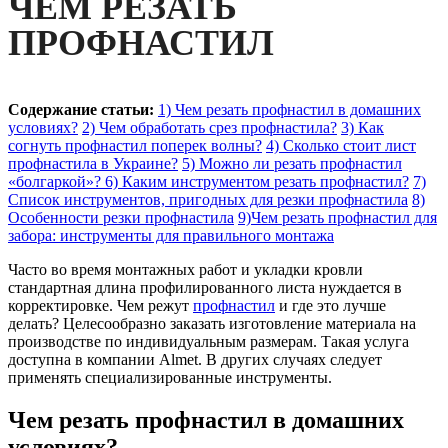
ЧЕМ РЕЗАТЬ
ПРОФНАСТИЛ
Содержание статьи:
1) Чем резать профнастил в домашних
условиях?
2) Чем обработать срез профнастила?
3) Как
согнуть профнастил поперек волны?
4) Сколько стоит лист
профнастила в Украине?
5) Можно ли резать профнастил
«болгаркой»?
6) Каким инструментом резать профнастил?
7)
Список инструментов, пригодных для резки профнастила
8)
Особенности резки профнастила
9)Чем резать профнастил для
забора: инструменты для правильного монтажа
Часто во время монтажных работ и укладки кровли
стандартная длина профилированного листа нуждается в
корректировке. Чем режут
профнастил
и где это лучше
делать? Целесообразно заказать изготовление материала на
производстве по индивидуальным размерам. Такая услуга
доступна в компании Almet. В других случаях следует
применять специализированные инструменты.
Чем резать профнастил в домашних
условиях?