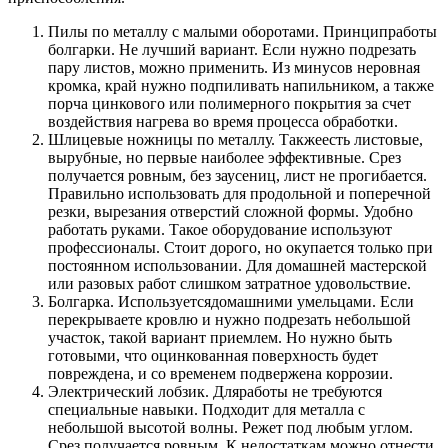
Пилы по металлу с малыми оборотами. Принципработы
болгарки. Не лучший вариант. Если нужно подрезать
пару листов, можно применить. Из минусов неровная
кромка, край нужно подпиливать напильником, а также
порча цинкового или полимерного покрытия за счет
воздействия нагрева во время процесса обработки.
Шлицевые ножницы по металлу. Такжеесть листовые,
вырубные, но первые наиболее эффективные. Срез
получается ровным, без заусениц, лист не прогибается.
Правильно использовать для продольной и поперечной
резки, вырезания отверстий сложной формы. Удобно
работать руками. Такое оборудование используют
профессионалы. Стоит дорого, но окупается только при
постоянном использовании. Для домашней мастерской
или разовых работ слишком затратное удовольствие.
Болгарка. Используетсядомашними умельцами. Если
перекрываете кровлю и нужно подрезать небольшой
участок, такой вариант приемлем. Но нужно быть
готовыми, что оцинкованная поверхность будет
повреждена, и со временем подвержена коррозии.
Электрический лобзик. Дляработы не требуются
специальные навыки. Подходит для металла с
небольшой высотой волны. Режет под любым углом.
Срез получается ровным. К недостаткам можно отнести