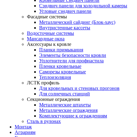
Кровельные сэндвич панели
Сэндвич панели для холодильной камеры
Угловые сэндвич панели
Фасадные системы
Металлический сайдинг (Блок-хаус)
Внутристенные кассеты
Водосточные системы
Мансардные окна
Аксессуары к кровле
Планки примыкания
Элементы безопасности кровли
Уплотнители для профнастила
Пленки кровельные
Саморезы кровельные
Теплоизоляция
ЛСТК профиль
Для кровельных и стеновых прогонов
Для солнечных станций
Секционные ограждения
Металлические штахеты
Металлические ограждения
Комплектующие к ограждениям
Сталь в рулонах
Монтаж
Аграриям