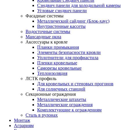
Кровельные сэндвич панели
Сэндвич панели для холодильной камеры
Угловые сэндвич панели
Фасадные системы
Металлический сайдинг (Блок-хаус)
Внутристенные кассеты
Водосточные системы
Мансардные окна
Аксессуары к кровле
Планки примыкания
Элементы безопасности кровли
Уплотнители для профнастила
Пленки кровельные
Саморезы кровельные
Теплоизоляция
ЛСТК профиль
Для кровельных и стеновых прогонов
Для солнечных станций
Секционные ограждения
Металлические штахеты
Металлические ограждения
Комплектующие к ограждениям
Сталь в рулонах
Монтаж
Аграриям