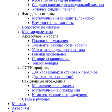
Кровельные сэндвич панели
Сэндвич панели для холодильной камеры
Угловые сэндвич панели
Фасадные системы
Металлический сайдинг (Блок-хаус)
Внутристенные кассеты
Водосточные системы
Мансардные окна
Аксессуары к кровле
Планки примыкания
Элементы безопасности кровли
Уплотнители для профнастила
Пленки кровельные
Саморезы кровельные
Теплоизоляция
ЛСТК профиль
Для кровельных и стеновых прогонов
Для солнечных станций
Секционные ограждения
Металлические штахеты
Металлические ограждения
Комплектующие к ограждениям
Сталь в рулонах
Монтаж
Аграриям