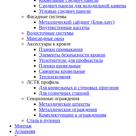
Кровельные сэндвич панели
Сэндвич панели для холодильной камеры
Угловые сэндвич панели
Фасадные системы
Металлический сайдинг (Блок-хаус)
Внутристенные кассеты
Водосточные системы
Мансардные окна
Аксессуары к кровле
Планки примыкания
Элементы безопасности кровли
Уплотнители для профнастила
Пленки кровельные
Саморезы кровельные
Теплоизоляция
ЛСТК профиль
Для кровельных и стеновых прогонов
Для солнечных станций
Секционные ограждения
Металлические штахеты
Металлические ограждения
Комплектующие к ограждениям
Сталь в рулонах
Монтаж
Аграриям