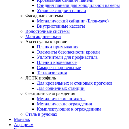
Кровельные сэндвич панели
Сэндвич панели для холодильной камеры
Угловые сэндвич панели
Фасадные системы
Металлический сайдинг (Блок-хаус)
Внутристенные кассеты
Водосточные системы
Мансардные окна
Аксессуары к кровле
Планки примыкания
Элементы безопасности кровли
Уплотнители для профнастила
Пленки кровельные
Саморезы кровельные
Теплоизоляция
ЛСТК профиль
Для кровельных и стеновых прогонов
Для солнечных станций
Секционные ограждения
Металлические штахеты
Металлические ограждения
Комплектующие к ограждениям
Сталь в рулонах
Монтаж
Аграриям